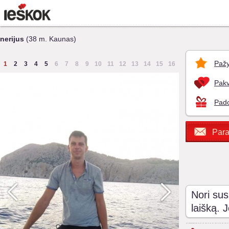
nerijus
(38 m. Kaunas)
Pažy
1
2
3
4
5
6
7
8
9
10
11
12
13
14
15
16
Pakv
Pado
Para
Nori sus
laišką. 