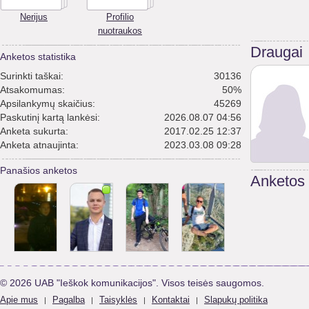
Nerijus
Profilio
nuotraukos
Draugai
Anketos statistika
Surinkti taškai:
30136
Atsakomumas:
50%
Apsilankymų skaičius:
45269
Paskutinį kartą lankėsi:
2026.08.07 04:56
Anketa sukurta:
2017.02.25 12:37
Anketa atnaujinta:
2023.03.08 09:28
Panašios anketos
Anketos
© 2026 UAB "Ieškok komunikacijos". Visos teisės saugomos.
Apie mus
Pagalba
Taisyklės
Kontaktai
Slapukų politika
|
|
|
|