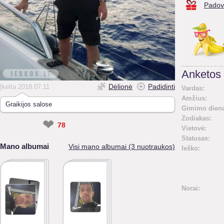
Padov
Anketos 
Dėlionė
Padidinti
Įkelta 2018.07.11
Vardas:
Amžius:
Graikijos salose
Gimimo diena
Zodiakas:
❤
78
Vietovė:
Statusas:
Mano albumai
Visi mano albumai (3 nuotraukos)
Ieško:
Norai: